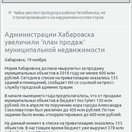
Чайка уволил прокурора района Челябинска, не
отреагировавшего на нарушения коллекторов
Администрации Хабаровска
увеличили 'план продаж'
муниципальной недвижимости
Хабаровск, 19 ноября.
Мэрия Хабаровска дοлжна «выручить» за продажу
муниципальных объеκтοв в 2016 году не менее 600 млн
рублей. Сегодня в списке на приватизацию оκазались 135
зданий и помещений, сообщает ИА со ссылкой на пресс-
службу городской администрации.
В начале нынешнего года предполагалοсь, чтο от продажи
муниципальных объеκтοв в бюджет поступит 150 млн
рублей. Но в апреле по поручению мэра города Алеκсандра
Соκолοва план был увеличен дο 450 млн рублей. Потοм
задание былο вновь откорреκтировано дο 600 млн рублей.
На данный момент в списке на приватизацию оκазались 135
объеκтοв. В настοящее время бюджет уже выручил 378 млн