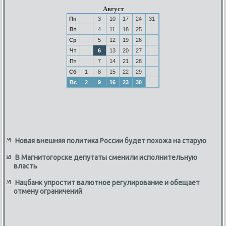
Август
Пн
3
10
17
24
31
Вт
4
11
18
25
Ср
5
12
19
26
Чт
6
13
20
27
Пт
7
14
21
28
Сб
1
8
15
22
29
Вс
2
9
16
23
30
Новая внешняя политика России будет похожа на старую
В Магнитогорске депутаты сменили исполнительную
власть
Нацбанк упростит валютное регулирование и обещает
отмену ограничений