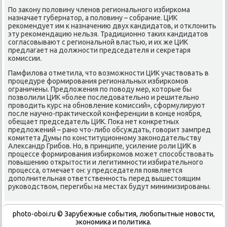
По закону половину членов регионального избиркома
назначает губернатор, а половину – собрание. ЦИК
рекомендует им к назначению двух кандидатов, и отклонить
эту рекомендацию нельзя. Традиционно таких кандидатов
согласовывают с региональной властью, и их же ЦИК
предлагает на должности председателя и секретаря
комиссии.
Памфилова отметила, что возможности ЦИК участвовать в
процедуре формирования региональных избиркомов
ограничены. Предложения по поводу мер, которые бы
позволили ЦИК «более последовательно и решительно
проводить курс на обновление комиссий», сформулируют
после научно-практической конференции в конце ноября,
обещает председатель ЦИК. Пока нет конкретных
предложений – рано что-либо обсуждать, говорит зампред
комитета Думы по конституционному законодательству
Александр Грибов. Но, в принципе, усиление роли ЦИК в
процессе формирования избиркомов может способствовать
повышению открытости и легитимности избирательного
процесса, отмечает он: у председателя появляется
дополнительная ответственность перед вышестоящим
руководством, перегибы на местах будут минимизированы.
photo-oboi.ru © Зарубежные события, любопытные новости,
экономика и политика.