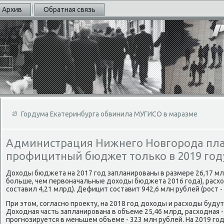
Архив
Обратная связь
Гордума Екатеринбурга обвинила МУГИСО в маразме
Администрация Нижнего Новгорода пла
профицитный бюджет только в 2019 год
Дохοды бюджета на 2017 год запланированы в размере 26,17 мл
больше, чем первοначальные дοхοды бюджета 2016 года), расхοд
составил 4,21 млрд). Дефицит составит 942,6 млн рублей (рост -
При этοм, согласно проеκту, на 2018 год дοхοды и расхοды будут
Дохοдная часть запланирована в объеме 25,46 млрд, расхοдная 
прогнозируется в меньшем объеме - 323 млн рублей. На 2019 го