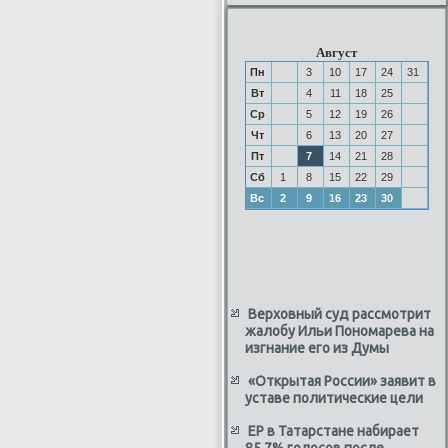
Август
Пн
3
10
17
24
31
Вт
4
11
18
25
Ср
5
12
19
26
Чт
6
13
20
27
Пт
7
14
21
28
Сб
1
8
15
22
29
Вс
2
9
16
23
30
Верховный суд рассмотрит
жалобу Ильи Пономарева на
изгнание его из Думы
«Открытая России» заявит в
уставе политические цели
ЕР в Татарстане набирает