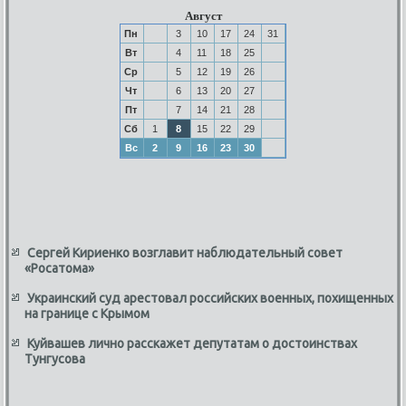
Август
Пн
3
10
17
24
31
Вт
4
11
18
25
Ср
5
12
19
26
Чт
6
13
20
27
Пт
7
14
21
28
Сб
1
8
15
22
29
Вс
2
9
16
23
30
Сергей Кириенко возглавит наблюдательный совет
«Росатома»
Украинский суд арестовал российских военных, похищенных
на границе с Крымом
Куйвашев лично расскажет депутатам о достоинствах
Тунгусова