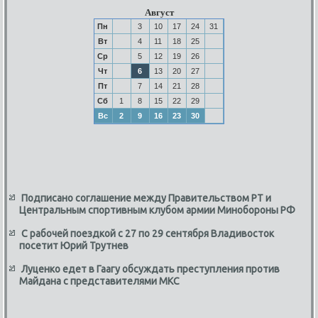
Август
Пн
3
10
17
24
31
Вт
4
11
18
25
Ср
5
12
19
26
Чт
6
13
20
27
Пт
7
14
21
28
Сб
1
8
15
22
29
Вс
2
9
16
23
30
Подписано соглашение между Правительством РТ и
Центральным спортивным клубом армии Минобороны РФ
С рабочей поездкой с 27 по 29 сентября Владивосток
посетит Юрий Трутнев
Луценко едет в Гаагу обсуждать преступления против
Майдана с представителями МКС