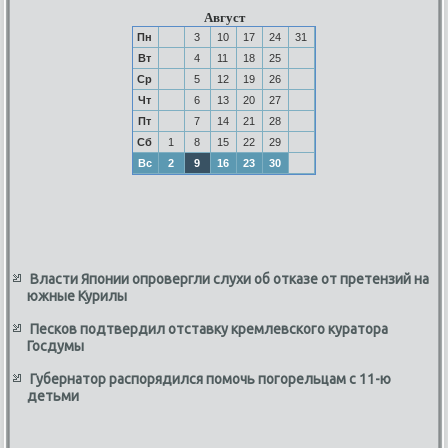
Август
Пн
3
10
17
24
31
Вт
4
11
18
25
Ср
5
12
19
26
Чт
6
13
20
27
Пт
7
14
21
28
Сб
1
8
15
22
29
Вс
2
9
16
23
30
Власти Японии опровергли слухи об отказе от претензий на
южные Курилы
Песков подтвердил отставку кремлевского куратора
Госдумы
Губернатор распорядился помочь погорельцам с 11-ю
детьми