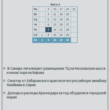
Август
Пн
3
10
17
24
31
Вт
4
11
18
25
Ср
5
12
19
26
Чт
6
13
20
27
Пт
7
14
21
28
Сб
1
8
15
22
29
Вс
2
9
16
23
30
В Самаре легализуют размещение ТЦ на Московском шоссе
и монастыря на Кирова
Сенатор от Хабаровского края посетил российскую авиабазу
Хмеймим в Сирии
Доходы и расходы Краснодара за год обсудили в городской
мэрии