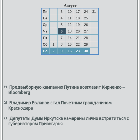
Август
Пн
3
10
17
24
31
Вт
4
11
18
25
Ср
5
12
19
26
Чт
6
13
20
27
Пт
7
14
21
28
Сб
1
8
15
22
29
Вс
2
9
16
23
30
Предвыборную кампанию Путина возглавит Кириенко –
Bloomberg
Владимир Евланов стал Почетным гражданином
Краснодара
Депутаты Думы Иркутска намерены лично встретиться с
губернатором Приангарья