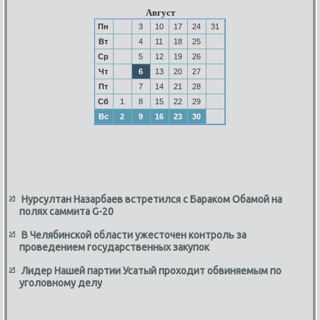
Август
Пн
3
10
17
24
31
Вт
4
11
18
25
Ср
5
12
19
26
Чт
6
13
20
27
Пт
7
14
21
28
Сб
1
8
15
22
29
Вс
2
9
16
23
30
Нурсултан Назарбаев встретился с Бараком Обамой на
полях саммита G-20
В Челябинской области ужесточен контроль за
проведением государственных закупок
Лидер Нашей партии Усатый проходит обвиняемым по
уголовному делу