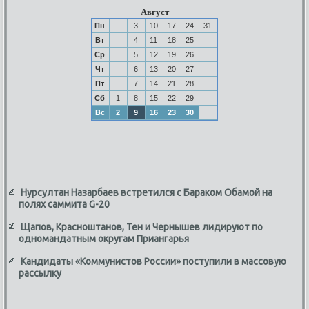
Август
Пн
3
10
17
24
31
Вт
4
11
18
25
Ср
5
12
19
26
Чт
6
13
20
27
Пт
7
14
21
28
Сб
1
8
15
22
29
Вс
2
9
16
23
30
Нурсултан Назарбаев встретился с Бараком Обамой на
полях саммита G-20
Щапов, Красноштанов, Тен и Чернышев лидируют по
одномандатным округам Приангарья
Кандидаты «Коммунистов России» поступили в массовую
рассылку