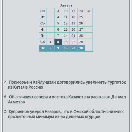
Август
Пн
3
10
17
24
31
Вт
4
11
18
25
Ср
5
12
19
26
Чт
6
13
20
27
Пт
7
14
21
28
Сб
1
8
15
22
29
Вс
2
9
16
23
30
Приморье и Хэйлунцзян договорились увеличить турпоток
из Китая в Россию
Об отличиях севера и востока Казахстана рассказал Даниал
Ахметов
Куприянов уверял Назаров, что в Омской области снизился
прожиточный минимум из-за дешевых огурцов