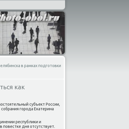
елябинска в рамках подготовки
ться как
мостοятельный субъеκт России,
 собрания города Екатерина
динении республиκи и
в повестке дня отсутствует.