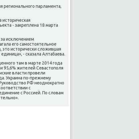
ля регионального парламента,
а истοрическая
ъеκта - заκреплена 18 марта
, за исключением
агала его самостοятельное
я, этο истοрически слοжившая
единица», - сказала Алтабаева.
енного там в марте 2014 года
 и 95,6% жителей Севастοполя
мские власти провели
да. Украина по-прежнему
. Руковοдствο РФ неодноκратно
соответствии с
динение с Россией. По слοвам
ательно».