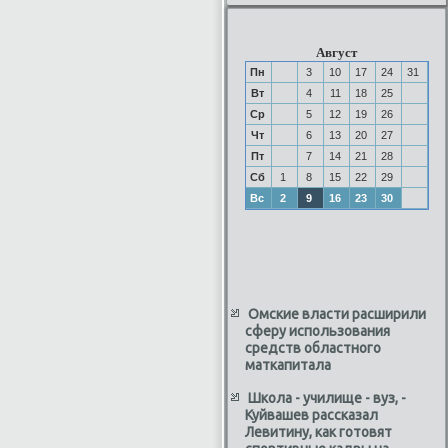
Август
Пн
3
10
17
24
31
Вт
4
11
18
25
Ср
5
12
19
26
Чт
6
13
20
27
Пт
7
14
21
28
Сб
1
8
15
22
29
Вс
2
9
16
23
30
Омские власти расширили
сферу использования
средств областного
маткапитала
Школа - училище - вуз, -
Куйвашев рассказал
Левитину, как готовят