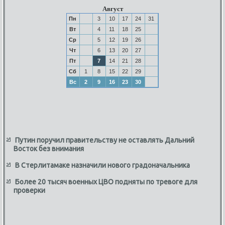
Август
Пн
3
10
17
24
31
Вт
4
11
18
25
Ср
5
12
19
26
Чт
6
13
20
27
Пт
7
14
21
28
Сб
1
8
15
22
29
Вс
2
9
16
23
30
Путин поручил правительству не оставлять Дальний
Восток без внимания
В Стерлитамаке назначили нового градоначальника
Более 20 тысяч военных ЦВО подняты по тревоге для
проверки