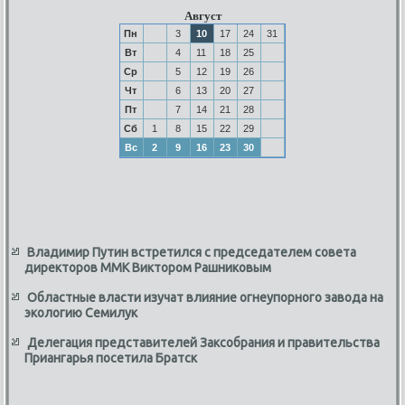
Август
Пн
3
10
17
24
31
Вт
4
11
18
25
Ср
5
12
19
26
Чт
6
13
20
27
Пт
7
14
21
28
Сб
1
8
15
22
29
Вс
2
9
16
23
30
Владимир Путин встретился с председателем совета
директоров ММК Виктором Рашниковым
Областные власти изучат влияние огнеупорного завода на
экологию Семилук
Делегация представителей Заксобрания и правительства
Приангарья посетила Братск