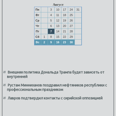
Август
Пн
3
10
17
24
31
Вт
4
11
18
25
Ср
5
12
19
26
Чт
6
13
20
27
Пт
7
14
21
28
Сб
1
8
15
22
29
Вс
2
9
16
23
30
Внешняя политика Дональда Трампа будет зависеть от
внутренней
Рустам Минниханов поздравил нефтяников республики с
профессиональным праздником
Лавров подтвердил контакты с сирийской оппозицией