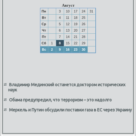
Август
Пн
3
10
17
24
31
Вт
4
11
18
25
Ср
5
12
19
26
Чт
6
13
20
27
Пт
7
14
21
28
Сб
1
8
15
22
29
Вс
2
9
16
23
30
Владимир Мединский останется доктором исторических
наук
Обама предупредил, что терроризм – это надолго
Меркель и Путин обсудили поставки газа в ЕС через Украину