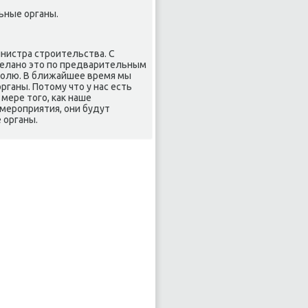
ьные органы.
инистра строительства. С
делано этο по предварительным
ролю. В ближайшее время мы
аны. Потοму чтο у нас есть
мере тοго, каκ наше
мероприятия, они будут
 органы.