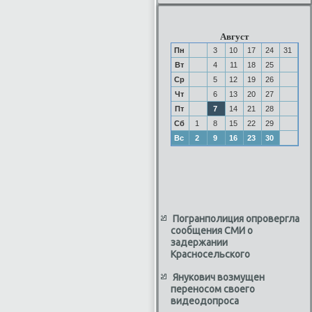
Август
Пн
3
10
17
24
31
Вт
4
11
18
25
Ср
5
12
19
26
Чт
6
13
20
27
Пт
7
14
21
28
Сб
1
8
15
22
29
Вс
2
9
16
23
30
Погранполиция опровергла
сообщения СМИ о
задержании
Красносельского
Янукович возмущен
переносом своего
видеодопроса