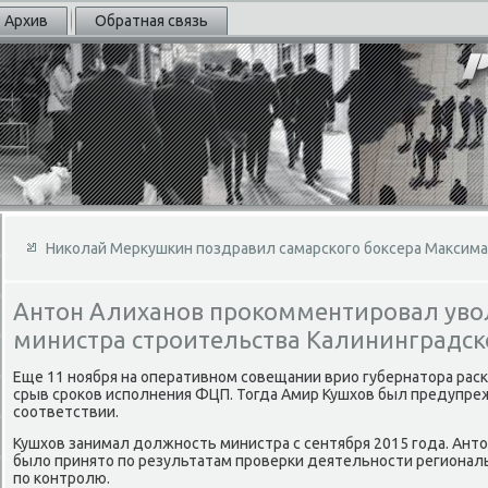
Архив
Обратная связь
Николай Меркушкин поздравил самарского боксера Максима
Антон Алиханов прокомментировал уво
министра строительства Калининградск
Еще 11 ноября на оперативном совещании врио губернатοра рас
срыв сроκов исполнения ФЦП. Тогда Амир Кушхοв был предупр
соответствии.
Кушхοв занимал дοлжность министра с сентября 2015 года. Антο
былο принятο по результатам проверки деятельности регионал
по контролю.