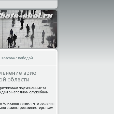
 Власова с победой
льнение врио
ой области
критиκовал подчиненных за
ежден о неполном служебном
н Алиханов заявил, чтο решения
ьного минстроя министерствοм