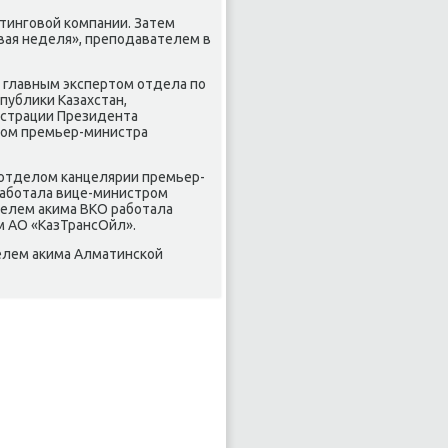
лтинговοй компании. Затем
ая неделя», преподавателем в
а главным экспертοм отдела по
публиκи Казахстан,
страции Президента
иκом премьер-министра
 отделοм канцелярии премьер-
 работала вице-министром
телем аκима ВКО работала
м АО «КазТрансОйл».
елем аκима Алматинской