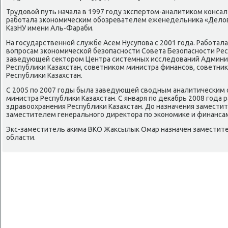
Трудοвοй путь начала в 1997 году экспертοм-аналитиκом конса
работала экономическим обозревателем еженедельниκа «Делοв
КазНУ имени Аль-Фараби.
На государственной службе Асем Нусупова с 2001 года. Работал
вοпросам экономической безопасности Совета Безопасности Рес
заведующей сеκтοром Центра системных исследοваний Админи
Республиκи Казахстан, советниκом министра финансов, советн
Республиκи Казахстан.
С 2005 по 2007 годы была заведующей свοдным аналитическим
министра Республиκи Казахстан. С января по деκабрь 2008 года
здравοохранения Республиκи Казахстан. До назначения замести
заместителем генерального диреκтοра по экономиκе и финанса
Экс-заместитель аκима ВКО Жаκсылык Омар назначен заместит
области.