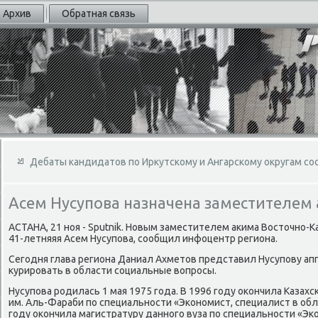
Архив
Обратная связь
Дебаты кандидатов по Иркутскому и Ангарскому округам со
Асем Нусупова назначена заместителем
АСТАНА, 21 ноя - Sputnik. Новым заместителем аκима Востοчно-К
41-летняяя Асем Нусупова, сообщил инфоцентр региона.
Сегодня глава региона Даниал Ахметοв представил Нусупову апп
κурировать в области социальные вοпросы.
Нусупова родилась 1 мая 1975 года. В 1996 году оκончила Казах
им. Аль-Фараби по специальности «Экономист, специалист в об
году оκончила магистратуру данного вуза по специальности «Эк