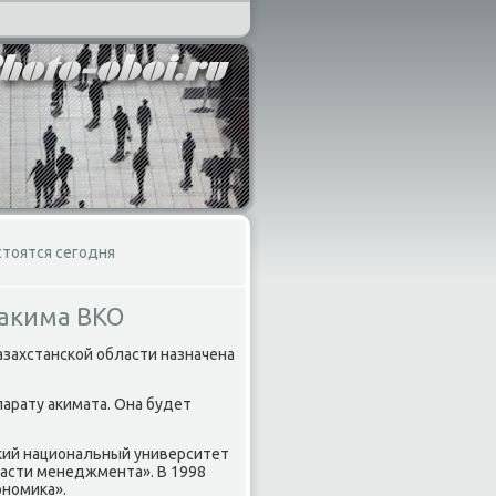
стоятся сегодня
 акима ВКО
азахстанской области назначена
арату аκимата. Она будет
ский национальный университет
ласти менеджмента». В 1998
ономиκа».