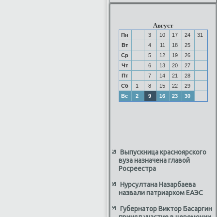
Август
Пн
3
10
17
24
31
Вт
4
11
18
25
Ср
5
12
19
26
Чт
6
13
20
27
Пт
7
14
21
28
Сб
1
8
15
22
29
Вс
2
9
16
23
30
Выпускница красноярского
вуза назначена главой
Росреестра
Нурсултана Назарбаева
назвали патриархом ЕАЭС
Губернатор Виктор Басаргин