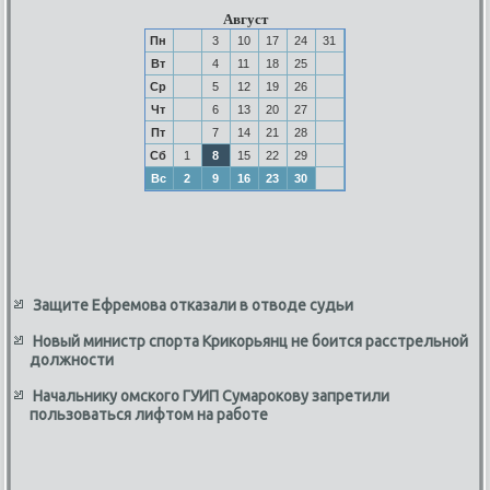
Август
Пн
3
10
17
24
31
Вт
4
11
18
25
Ср
5
12
19
26
Чт
6
13
20
27
Пт
7
14
21
28
Сб
1
8
15
22
29
Вс
2
9
16
23
30
Защите Ефремова отказали в отводе судьи
Новый министр спорта Крикорьянц не боится расстрельной
должности
Начальнику омского ГУИП Сумарокову запретили
пользоваться лифтом на работе