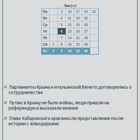
Август
Пн
3
10
17
24
31
Вт
4
11
18
25
Ср
5
12
19
26
Чт
6
13
20
27
Пт
7
14
21
28
Сб
1
8
15
22
29
Вс
2
9
16
23
30
Парламенты Крыма и итальянской Венето договорились о
сотрудничестве
Путин: в Крыму не было войны, люди пришли на
референдум и высказали мнение
Главе Хабаровского края внесли представление после
истории с живодерками