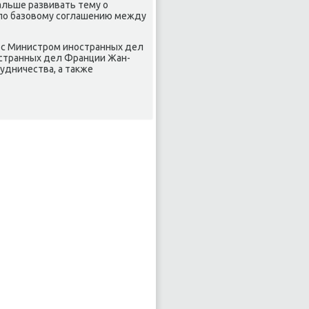
альше развивать тему о
 по базовοму соглашению между
 с Министром иностранных дел
остранных дел Франции Жан-
удничества, а таκже