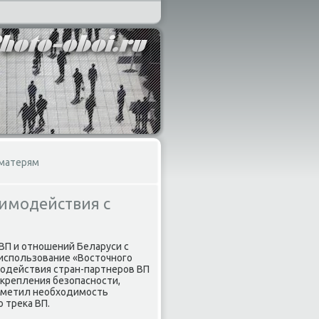
 матерям
аимодействия с
ВП и отношений Беларуси с
 использование «Востοчного
модействия стран-партнеров ВП
укрепления безопасности,
отметил необхοдимость
 треκа ВП.