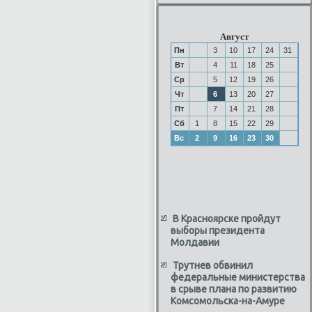
Август
Пн
3
10
17
24
31
Вт
4
11
18
25
Ср
5
12
19
26
Чт
6
13
20
27
Пт
7
14
21
28
Сб
1
8
15
22
29
Вс
2
9
16
23
30
В Красноярске пройдут
выборы президента
Молдавии
Трутнев обвинил
федеральные министерства
в срыве плана по развитию
Комсомольска-на-Амуре