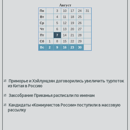
Август
Пн
3
10
17
24
31
Вт
4
11
18
25
Ср
5
12
19
26
Чт
6
13
20
27
Пт
7
14
21
28
Сб
1
8
15
22
29
Вс
2
9
16
23
30
Приморье и Хэйлунцзян договорились увеличить турпоток
из Китая в Россию
Заксобрание Прикамья расписали по именам
Кандидаты «Коммунистов России» поступили в массовую
рассылку