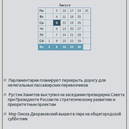
Август
Пн
3
10
17
24
31
Вт
4
11
18
25
Ср
5
12
19
26
Чт
6
13
20
27
Пт
7
14
21
28
Сб
1
8
15
22
29
Вс
2
9
16
23
30
Парламентарии планируют перекрыть дорогу для
нелегальных пассажирских перевозчиков
Рустэм Хамитов выступил на заседании президиума Совета
при Президенте России по стратегическому развитию и
приоритетным проектам
Мэр Омска Двораковский вышел в парк на общегородской
субботник