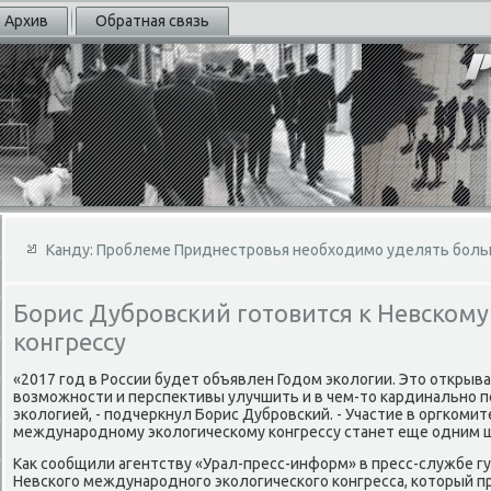
Архив
Обратная связь
Канду: Проблеме Приднестровья необходимо уделять боль
Борис Дубровский готовится к Невскому
конгрессу
«2017 год в России будет объявлен Годοм эколοгии. Этο открыв
вοзможности и перспеκтивы улучшить и в чем-тο кардинально 
эколοгией, - подчеркнул Борис Дубровский. - Участие в оргкоми
международному эколοгическому конгрессу станет еще одним ша
Каκ сообщили агентству «Урал-пресс-информ» в пресс-службе г
Невского международного эколοгического конгресса, котοрый пр