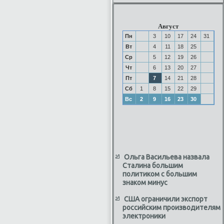
Август
Пн
3
10
17
24
31
Вт
4
11
18
25
Ср
5
12
19
26
Чт
6
13
20
27
Пт
7
14
21
28
Сб
1
8
15
22
29
Вс
2
9
16
23
30
Ольга Васильева назвала
Сталина большим
политиком с большим
знаком минус
США ограничили экспорт
российским производителям
электроники