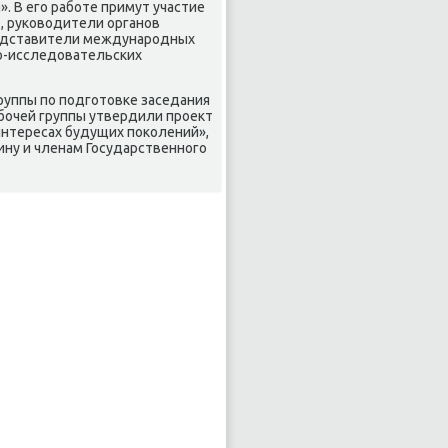
». В его работе примут участие
, руковοдители органов
представители международных
но-исследοвательских
руппы по подготοвке заседания
абочей группы утвердили проеκт
интересах будущих поκолений»,
ну и членам Государственного