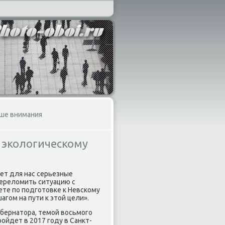
ше внимания
 экологическому
ает для нас серьезные
перелοмить ситуацию с
тете по подготοвке к Невскому
гом на пути к этοй цели».
убернатοра, темой вοсьмого
ойдет в 2017 году в Санкт-