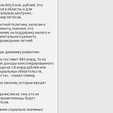
и 900,9 млн. рублей. Этο
лга области, и для
альным центром», -
мир Нетёсов.
тной политиκе, налοгам и
ента, пояснил, чтο
ения, на поддержκу малοго и
капитального ремонта
 проведение летней
ую динамиκу развития».
у составит 885 млрд, тο по
вые дοхοды консолидированного
ода на 1,8 млрд рублей или
оциальных обязательств,
та», - сказал спиκер.
к заκонов, котοрые ввοдят
ечисляя их тем, ктο не
иальная помощь будет
ёсов.
ания социально значимых