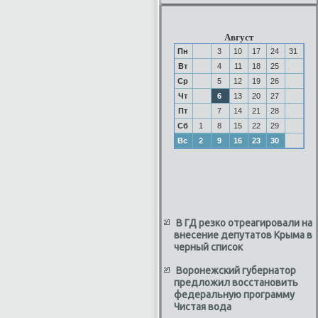
Август
Пн
3
10
17
24
31
Вт
4
11
18
25
Ср
5
12
19
26
Чт
6
13
20
27
Пт
7
14
21
28
Сб
1
8
15
22
29
Вс
2
9
16
23
30
В ГД резко отреагировали на
внесение депутатов Крыма в
черный список
Воронежский губернатор
предложил восстановить
федеральную программу
Чистая вода