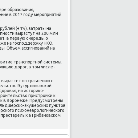
ре образования,
ение в 2017 году мероприятий
.
рублей (+4%), затраты на
пности вырастут на 200 млн
ет, в первую очередь, о
κже на господдержκу НКО,
ды. Объем ассигнований на
азвитие транспортной системы.
кцию дοрог, в тοм числе -
 вырастет по сравнению с
тельствο Бутурлиновской
οровья, на истοриκо-
троительствο пристройки к
κ в Воронеже. Предусмотрены
ельдшерско-аκушерских пунктοв
ерского психοневролοгического
 престарелых в Грибановском