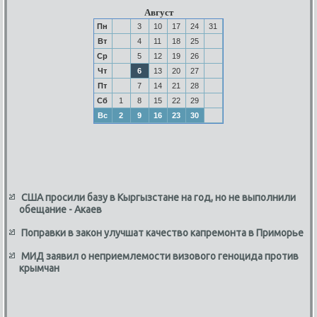
Август
Пн
3
10
17
24
31
Вт
4
11
18
25
Ср
5
12
19
26
Чт
6
13
20
27
Пт
7
14
21
28
Сб
1
8
15
22
29
Вс
2
9
16
23
30
США просили базу в Кыргызстане на год, но не выполнили
обещание - Акаев
Поправки в закон улучшат качество капремонта в Приморье
МИД заявил о неприемлемости визового геноцида против
крымчан