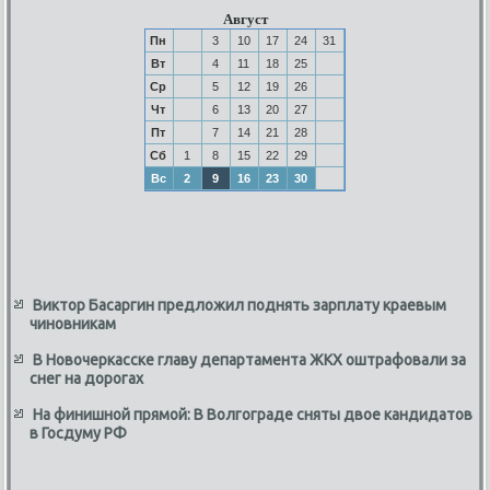
Август
Пн
3
10
17
24
31
Вт
4
11
18
25
Ср
5
12
19
26
Чт
6
13
20
27
Пт
7
14
21
28
Сб
1
8
15
22
29
Вс
2
9
16
23
30
Виктор Басаргин предложил поднять зарплату краевым
чиновникам
В Новочеркасске главу департамента ЖКХ оштрафовали за
снег на дорогах
На финишной прямой: В Волгограде сняты двое кандидатов
в Госдуму РФ