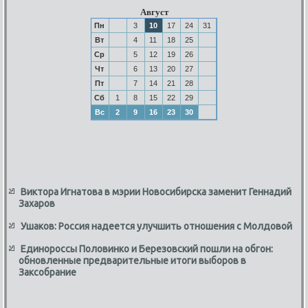
Август
Пн
3
10
17
24
31
Вт
4
11
18
25
Ср
5
12
19
26
Чт
6
13
20
27
Пт
7
14
21
28
Сб
1
8
15
22
29
Вс
2
9
16
23
30
Виктора Игнатова в мэрии Новосибирска заменит Геннадий
Захаров
Ушаков: Россия надеется улучшить отношения с Молдовой
Единороссы Половинко и Березовский пошли на обгон:
обновленные предварительные итоги выборов в
Заксобрание