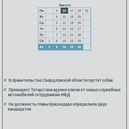
Август
Пн
3
10
17
24
31
Вт
4
11
18
25
Ср
5
12
19
26
Чт
6
13
20
27
Пт
7
14
21
28
Сб
1
8
15
22
29
Вс
2
9
16
23
30
В правительство Свердловской области пустят собак
Президент Татарстана вручил ключи от новых служебных
автомобилей сотрудникам МВД
На должность главы Краснодара определили двух
кандидатов