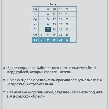
Август
Пн
3
10
17
24
31
Вт
4
11
18
25
Ср
5
12
19
26
Чт
6
13
20
27
Пт
7
14
21
28
Сб
1
8
15
22
29
Вс
2
9
16
23
30
Здравоохранение Хабаровского края не выживет без 1
млрд рублей, который срезали - Штепа
СБУ о скандале с Белавиа: мы просили вернуть самолет, а
не угрожать истребителями
Невменяемым признан аким, раздававший землю под ИЖС
в Жамбылской области