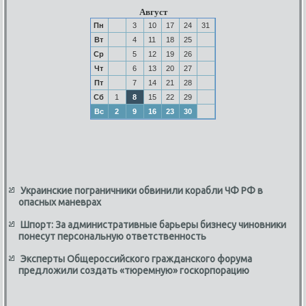
Август
Пн
3
10
17
24
31
Вт
4
11
18
25
Ср
5
12
19
26
Чт
6
13
20
27
Пт
7
14
21
28
Сб
1
8
15
22
29
Вс
2
9
16
23
30
Украинские пограничники обвинили корабли ЧФ РФ в
опасных маневрах
Шпорт: За административные барьеры бизнесу чиновники
понесут персональную ответственность
Эксперты Общероссийского гражданского форума
предложили создать «тюремную» госкорпорацию