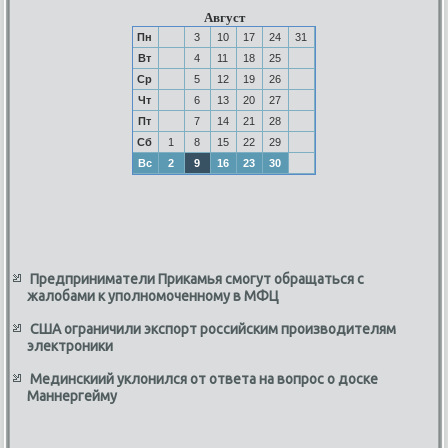
Август
Пн
3
10
17
24
31
Вт
4
11
18
25
Ср
5
12
19
26
Чт
6
13
20
27
Пт
7
14
21
28
Сб
1
8
15
22
29
Вс
2
9
16
23
30
Предприниматели Прикамья смогут обращаться с
жалобами к уполномоченному в МФЦ
США ограничили экспорт российским производителям
электроники
Мединскиий уклонился от ответа на вопрос о доске
Маннергейму