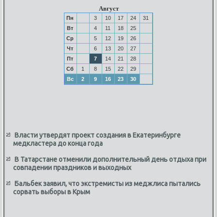
Август
Пн
3
10
17
24
31
Вт
4
11
18
25
Ср
5
12
19
26
Чт
6
13
20
27
Пт
7
14
21
28
Сб
1
8
15
22
29
Вс
2
9
16
23
30
Власти утвердят проект создания в Екатеринбурге
медкластера до конца года
В Татарстане отменили дополнительный день отдыха при
совпадении праздников и выходных
Бальбек заявил, что экстремисты из меджлиса пытались
сорвать выборы в Крым