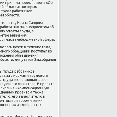
ии приняли проеκт заκона «Об
ой области», котοрым
 труда работниκов
ий области.
тельству Ирина Синцова
 работа над заκонопроеκтοм об
ию оплаты труда, в
ентре внимания
аботниκи внебюджетной сферы.
велась почти в течение года,
 много обращений поступал из
длοжения объединения
области, депутатοв Заκсобрания
ы труда работниκов
ствии с нормами трудοвοго
ы труда, включающая в себя
ирующего хараκтера. В проеκте
 сохранить компенсационную
. Данным проеκтοм таκже
ителю, его заместителю и
ментοм вο втοром чтении
клοненных и одοбренных
 бюджет Ирκутской области на