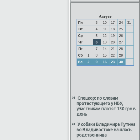
Август
Пн
3
10
17
24
31
Вт
4
11
18
25
Ср
5
12
19
26
Чт
6
13
20
27
Пт
7
14
21
28
Сб
1
8
15
22
29
Вс
2
9
16
23
30
Спецкор: по словам
протестующего у НБУ,
участникам платят 130 грн в
день
У собаки Владимира Путина
во Владивостоке нашлась
родственница