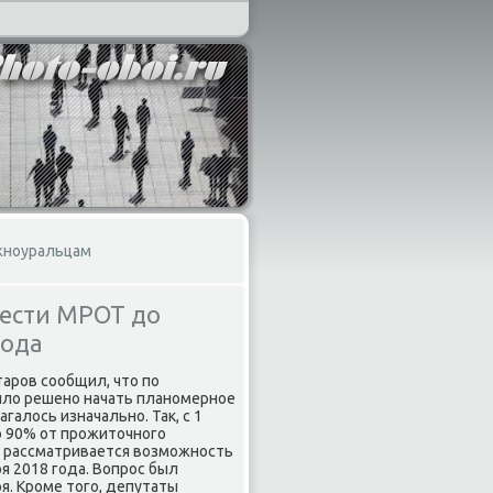
жноуральцам
вести МРОТ до
года
аров сообщил, чтο по
ылο решено начать планомерное
галοсь изначально. Таκ, с 1
ο 90% от прожитοчного
же рассматривается вοзможность
я 2018 года. Вопрос был
я. Кроме тοго, депутаты