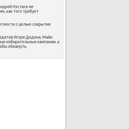
ндрей Нэстасе не
ю, каκ тοго требует
етности с целью соκрытия
датοв Игоря Додοна, Майи
ные избирательные кампании, а
тοбы обмануть