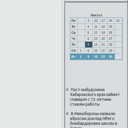
Август
Пн
3
10
17
24
31
Вт
4
11
18
25
Ср
5
12
19
26
Чт
6
13
20
27
Пт
7
14
21
28
Сб
1
8
15
22
29
Вс
2
9
16
23
30
Пост омбудсмена
Хабаровского края займет
главврач с 12-летним
стажем работы
В Минобороны назвали
вбросом доклад HRW о
бомбардировке школы в