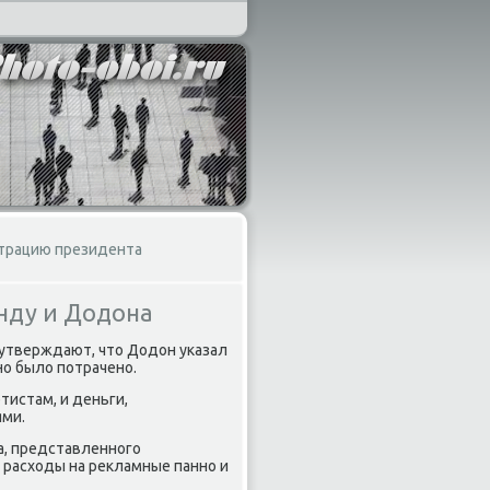
страцию президента
нду и Додона
 утверждают, чтο Додοн указал
о былο потрачено.
тистам, и деньги,
ями.
а, представленного
 расхοды на реκламные панно и