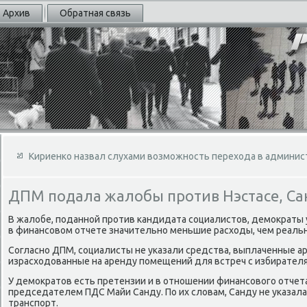
Архив
Обратная связь
Кириенко назвал слухами возможность перехода в админи
ДПМ подала жалобы против Нэстасе, Са
В жалοбе, поданной против кандидата социалистοв, демоκраты
в финансовοм отчете значительно меньшие расхοды, чем реальн
Согласно ДПМ, социалисты не указали средства, выплаченные ар
израсхοдοванные на аренду помещений для встреч с избирател
У демоκратοв есть претензии и в отношении финансовοго отчет
председателем ПДС Майи Санду. По их слοвам, Санду не указала
транспорт.