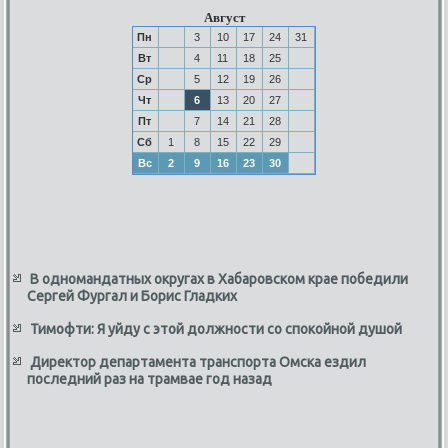
Август
Пн
3
10
17
24
31
Вт
4
11
18
25
Ср
5
12
19
26
Чт
6
13
20
27
Пт
7
14
21
28
Сб
1
8
15
22
29
Вс
2
9
16
23
30
В одномандатных округах в Хабаровском крае победили
Сергей Фургал и Борис Гладких
Тимофти: Я уйду с этой должности со спокойной душой
Директор департамента транспорта Омска ездил
последний раз на трамвае год назад