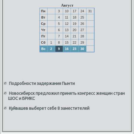
Август
Пн
3
10
17
24
31
Вт
4
11
18
25
Ср
5
12
19
26
Чт
6
13
20
27
Пт
7
14
21
28
Сб
1
8
15
22
29
Вс
2
9
16
23
30
Подробности задержания Пынти
Новосибирск предложил принять конгресс женщин стран
ШОС и БРИКС
Куйвашев выберет себе 8 заместителей