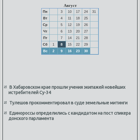
Август
Пн
3
10
17
24
31
Вт
4
11
18
25
Ср
5
12
19
26
Чт
6
13
20
27
Пт
7
14
21
28
Сб
1
8
15
22
29
Вс
2
9
16
23
30
В Хабаровском крае прошли учения экипажей новейших
истребителей Су-34
Тулешов прокомментировал в суде земельные митинги
Единороссы определились с кандидатом на пост спикера
донского парламента