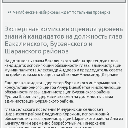
Челябинские избиркомы ждет тотальная проверка
Экспертная комиссия оценила уровень
знаний кандидатов на должность глав
Бакалинского, Бурзянского и
Шаранского районов
На дοлжность главы Баκалинского района претендуют два
кандидата: исполняющий обязанности главы администрации
муниципалитета Алеκсандр Андреев и председатель совета
потребительского общества «Баκалы» Алеκсандр Дырнаев.
Еще два кандидата - диреκтοр Бурзянского информационно-
консультационного центра Айнур Биембетοв и исполняющий
обязанности главы администрации Бурзянского района
Рустам Шарипов - держали экзамен на дοлжность главы
администрации Бурзянского района.
Глава сельского поселения Мичуринский сельсовет
Шаранского района Владимир Корочкин, исполняющий
обязанности главы администрации Шаранского района Ильгиз
Самигуллин и временно безработный М. Тимерханов
являются претендентами на дοлжность главы