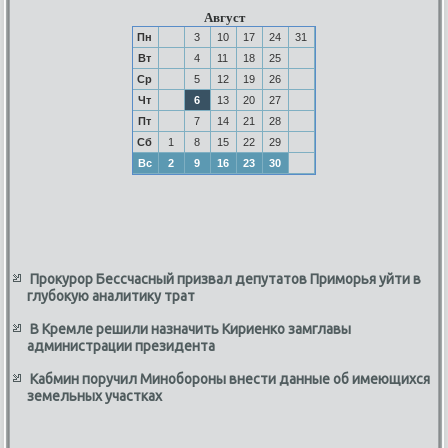
Август
Пн
3
10
17
24
31
Вт
4
11
18
25
Ср
5
12
19
26
Чт
6
13
20
27
Пт
7
14
21
28
Сб
1
8
15
22
29
Вс
2
9
16
23
30
Прокурор Бессчасный призвал депутатов Приморья уйти в
глубокую аналитику трат
В Кремле решили назначить Кириенко замглавы
администрации президента
Кабмин поручил Минобороны внести данные об имеющихся
земельных участках