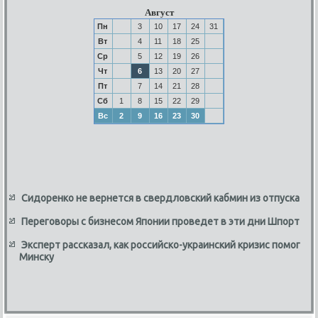
Август
Пн
3
10
17
24
31
Вт
4
11
18
25
Ср
5
12
19
26
Чт
6
13
20
27
Пт
7
14
21
28
Сб
1
8
15
22
29
Вс
2
9
16
23
30
Сидоренко не вернется в свердловский кабмин из отпуска
Переговоры с бизнесом Японии проведет в эти дни Шпорт
Эксперт рассказал, как российско-украинский кризис помог
Минску