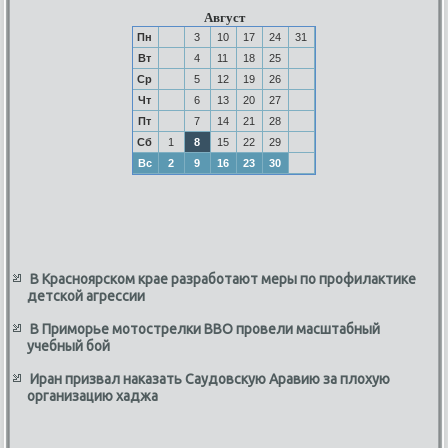
Август
Пн
3
10
17
24
31
Вт
4
11
18
25
Ср
5
12
19
26
Чт
6
13
20
27
Пт
7
14
21
28
Сб
1
8
15
22
29
Вс
2
9
16
23
30
В Красноярском крае разработают меры по профилактике
детской агрессии
В Приморье мотострелки ВВО провели масштабный
учебный бой
Иран призвал наказать Саудовскую Аравию за плохую
организацию хаджа