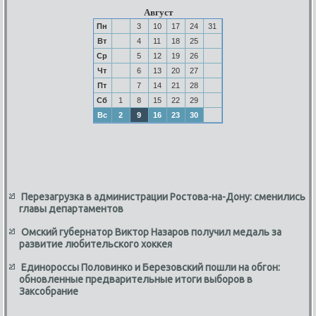
Август
Пн
3
10
17
24
31
Вт
4
11
18
25
Ср
5
12
19
26
Чт
6
13
20
27
Пт
7
14
21
28
Сб
1
8
15
22
29
Вс
2
9
16
23
30
Перезагрузка в администрации Ростова-на-Дону: сменились
главы департаментов
Омский губернатор Виктор Назаров получил медаль за
развитие любительского хоккея
Единороссы Половинко и Березовский пошли на обгон:
обновленные предварительные итоги выборов в
Заксобрание