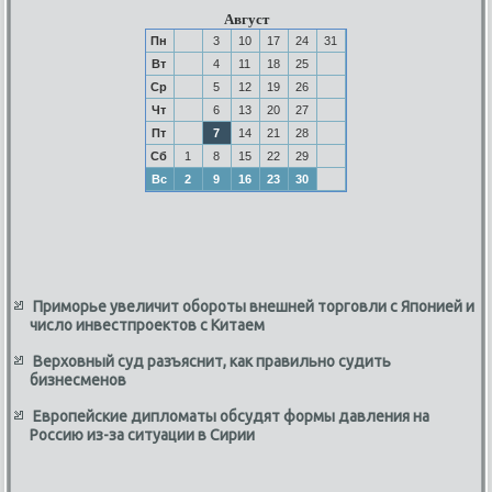
Август
Пн
3
10
17
24
31
Вт
4
11
18
25
Ср
5
12
19
26
Чт
6
13
20
27
Пт
7
14
21
28
Сб
1
8
15
22
29
Вс
2
9
16
23
30
Приморье увеличит обороты внешней торговли с Японией и
число инвестпроектов с Китаем
Верховный суд разъяснит, как правильно судить
бизнесменов
Европейские дипломаты обсудят формы давления на
Россию из-за ситуации в Сирии