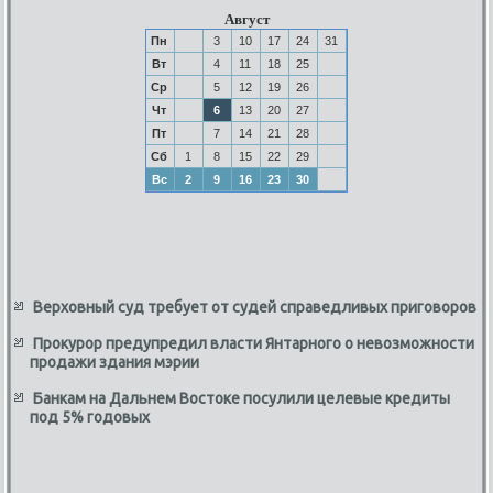
Август
Пн
3
10
17
24
31
Вт
4
11
18
25
Ср
5
12
19
26
Чт
6
13
20
27
Пт
7
14
21
28
Сб
1
8
15
22
29
Вс
2
9
16
23
30
Верховный суд требует от судей справедливых приговоров
Прокурор предупредил власти Янтарного о невозможности
продажи здания мэрии
Банкам на Дальнем Востоке посулили целевые кредиты
под 5% годовых