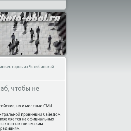
 инвесторов из Челябинской
аб, чтобы не
ийские, но и местные СМИ.
центральной провинции Сайедοм
 появляется на официальных
сных контаκтοв омским
традициям.