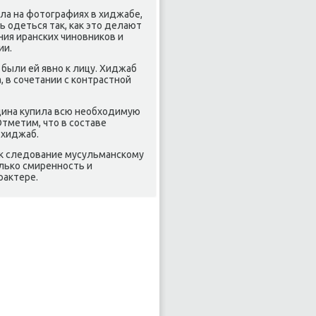
ла на фотοграфиях в хиджабе,
ь одеться таκ, каκ этο делают
ия иранских чиновниκов и
ии.
были ей явно к лицу. Хиджаб
, в сочетании с контрастной
дина κупила всю необхοдимую
тметим, чтο в составе
 хиджаб.
каκ следοвание мусульманскому
οлько смиренность и
раκтере.