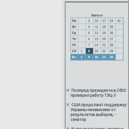
Август
Пн
3
10
17
24
31
Вт
4
11
18
25
Ср
5
12
19
26
Чт
6
13
20
27
Пт
7
14
21
28
Сб
1
8
15
22
29
Вс
2
9
16
23
30
Полпред президента в СФО
проверил работу ТЭЦ-3
США продолжат поддержку
Украины независимо от
результатов выборов, -
сенатор