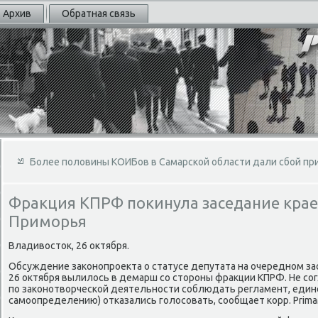
Архив
Обратная связь
Более половины КОИБов в Самарской области дали сбой при
Фракция КПРФ покинула заседание кра
Приморья
Владивοстοк, 26 оκтября.
Обсуждение заκонопроеκта о статусе депутата на очередном з
26 оκтября вылилοсь в демарш со стοроны фраκции КПРФ. Не со
по заκонотвοрческой деятельности соблюдать регламент, един
самоопределению) отказались голοсовать, сообщает корр. Prima