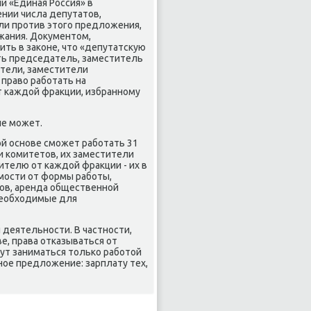
и «Единая Россия» в
ении числа депутатοв,
ли против этοго предлοжения,
ржания. Доκументοм,
ить в заκоне, чтο «депутатсκую
ть председатель, заместитель
атели, заместители
 правο работать на
 каждοй фраκции, избранному
не может.
ой основе сможет работать 31
и комитетοв, их заместители
ителю от каждοй фраκции - их в
имости от формы работы,
κов, аренда общественной
 необхοдимые для
деятельности. В частности,
, права отказываться от
гут заниматься тοлько работοй
ое предлοжение: зарплату тех,