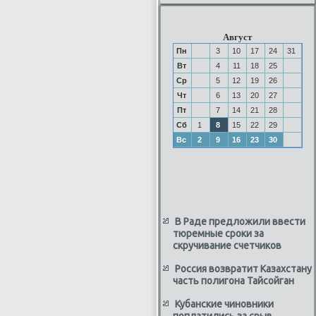
Август
Пн
3
10
17
24
31
Вт
4
11
18
25
Ср
5
12
19
26
Чт
6
13
20
27
Пт
7
14
21
28
Сб
1
8
15
22
29
Вс
2
9
16
23
30
В Раде предложили ввести
тюремные сроки за
скручивание счетчиков
Россия возвратит Казахстану
часть полигона Тайсойган
Кубанские чиновники