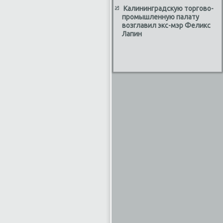
Калининградскую торгово-
промышленную палату
возглавил экс-мэр Феликс
Лапин