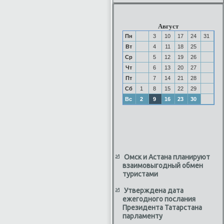
Август
Пн
3
10
17
24
31
Вт
4
11
18
25
Ср
5
12
19
26
Чт
6
13
20
27
Пт
7
14
21
28
Сб
1
8
15
22
29
Вс
2
9
16
23
30
Омск и Астана планируют
взаимовыгодный обмен
туристами
Утверждена дата
ежегодного послания
Президента Татарстана
парламенту