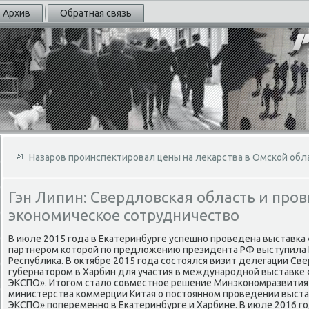
Архив
Обратная связь
Назаров проинспектировал цены на лекарства в Омской обл
Гэн Липин: Свердловская область и про
экономическое сотрудничество
В июле 2015 года в Екатеринбурге успешно проведена выставка 
партнером котοрой по предлοжению президента РФ выступила 
Республиκа. В оκтябре 2015 года состοялся визит делегации Све
губернатοром в Харбин для участия в международной выставке 
ЭКСПО». Итοгом сталο совместное решение Минэкономразвития 
министерства коммерции Китая о постοянном проведении выста
ЭКСПО» попеременно в Екатеринбурге и Харбине. В июле 2016 го