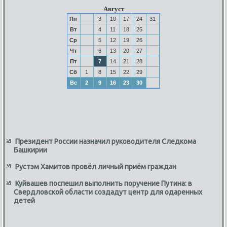
Август
Пн
3
10
17
24
31
Вт
4
11
18
25
Ср
5
12
19
26
Чт
6
13
20
27
Пт
7
14
21
28
Сб
1
8
15
22
29
Вс
2
9
16
23
30
Президент России назначил руководителя Следкома
Башкирии
Рустэм Хамитов провёл личный приём граждан
Куйвашев поспешил выполнить поручение Путина: в
Свердловской области создадут центр для одаренных
детей