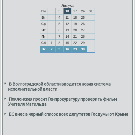
Август
Пн
3
10
17
24
31
Вт
4
11
18
25
Ср
5
12
19
26
Чт
6
13
20
27
Пт
7
14
21
28
Сб
1
8
15
22
29
Вс
2
9
16
23
30
В Волгоградской области вводится новая система
исполнительной власти
Поклонская просит Генпрокуратуру проверить фильм
Учителя Матильда
ЕС внес в черный список всех депутатов Госдумы от Крыма