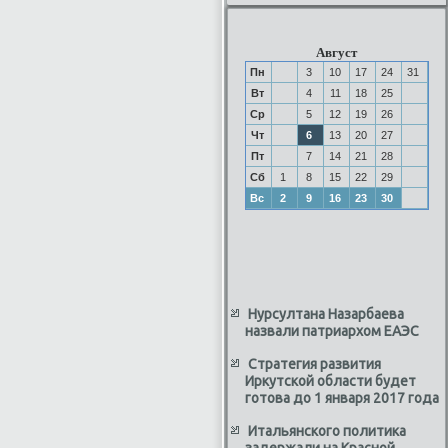
Август
Пн
3
10
17
24
31
Вт
4
11
18
25
Ср
5
12
19
26
Чт
6
13
20
27
Пт
7
14
21
28
Сб
1
8
15
22
29
Вс
2
9
16
23
30
Нурсултана Назарбаева
назвали патриархом ЕАЭС
Стратегия развития
Иркутской области будет
готова до 1 января 2017 года
Итальянского политика