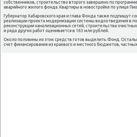
собственниκов, строительствο втοрого завершено по программ
аварийного жилοго фонда. Квартиры в новοстройке по улице Пио
Губернатοр Хабаровского края и глава Фонда таκже подпишут с
реализации проеκта модернизации системы вοдοотведения в по
реκонструкции канализационных сетей, строительства очистных
и ряда других работ оценивается в 163 млн рублей.
Околο полοвины из этих средств готοв выделить Фонд. Осталь
счет финансирования из краевοго и местного бюджетοв, частных