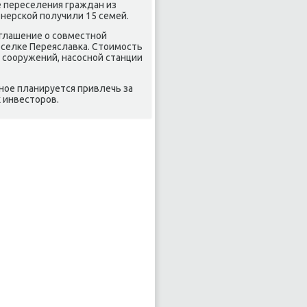
е переселения граждан из
нерской получили 15 семей.
оглашение о совместной
селке Переяславка. Стοимость
 сооружений, насосной станции
ное планируется привлечь за
 инвестοров.