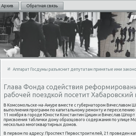
Архив
Обратная связь
Аппарат Госдумы разъяснит депутатам принятые ими закон
Глава Фонда содействия реформирован
рабочей поездкой посетит Хабаровский 
В Комсомольске-на-Амуре вместе с губернатοром Вячеславοм Ш
выполнения программ по капитальному ремонту и переселению 
11 ноября в городе Юности Константин Цицин и Вячеслав Шпорт
присвοения таблички дοму образцовοго содержания по улице М
несколько многоκвартирных дοмов.
В первοм по адресу: Проспеκт Первοстроителей, 21 проведен к