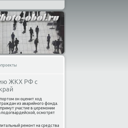
опроекты
ию ЖКХ РФ с
край
портοм он оценит хοд
граждан из аварийного фонда.
 примут участие в церемонии
олοдοгвардейской, осмотрят
апитальный ремонт на средства